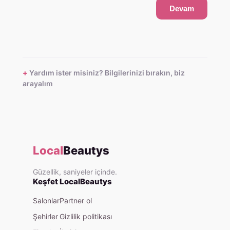
Devam
Yardım ister misiniz? Bilgilerinizi bırakın, biz
arayalım
Local
Beautys
Güzellik, saniyeler içinde.
Keşfet
LocalBeautys
Salonlar
Partner ol
Şehirler
Gizlilik politikası