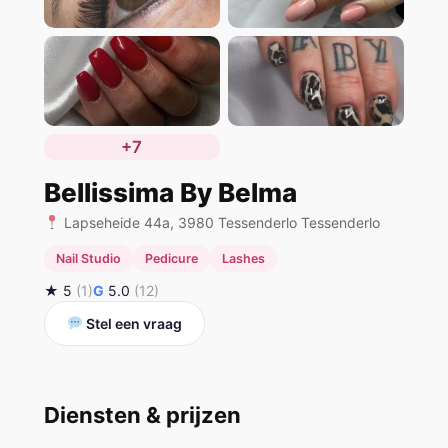
+7
Bellissima By Belma
Lapseheide 44a, 3980 Tessenderlo Tessenderlo
Nail Studio
Pedicure
Lashes
★ 5
(1)
G
5.0
(12)
Stel een vraag
Diensten & prijzen