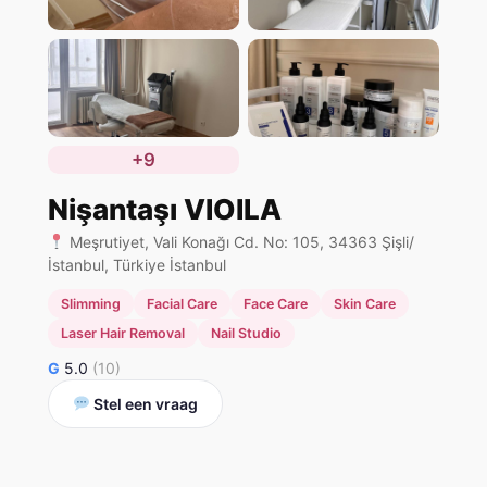
+9
Nişantaşı VIOILA
Meşrutiyet, Vali Konağı Cd. No: 105, 34363 Şişli/
İstanbul, Türkiye İstanbul
Slimming
Facial Care
Face Care
Skin Care
Laser Hair Removal
Nail Studio
G
5.0
(10)
Stel een vraag