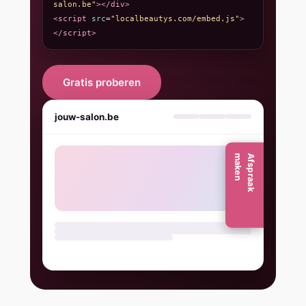
salon.be"
></div>
<script
src
=
"localbeautys.com/embed.js"
>
</script>
Gratis proberen
jouw-salon.be
n
A
f
s
p
r
a
a
k
m
a
k
e