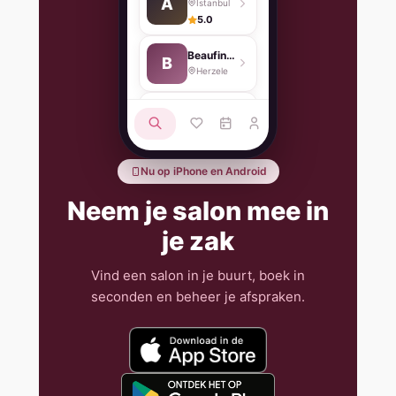
A
İstanbul
5.0
Beaufiness
B
Herzele
Beauty By Me
B
Olen
5.0
Beautysalon Eden
Nu op iPhone en Android
E
Zwevegem
5.0
Neem je salon mee in
je zak
Vind een salon in je buurt, boek in
seconden en beheer je afspraken.