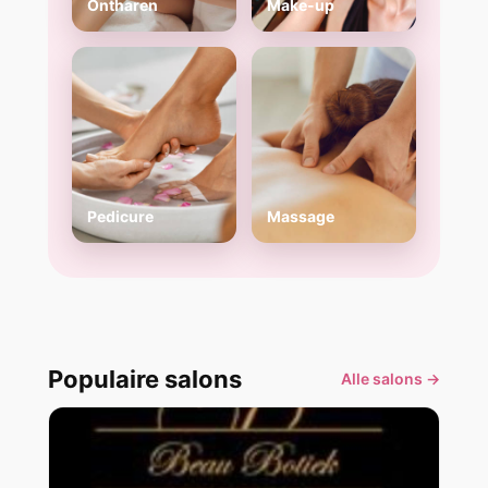
Ontharen
Make-up
Pedicure
Massage
Populaire salons
Alle salons →