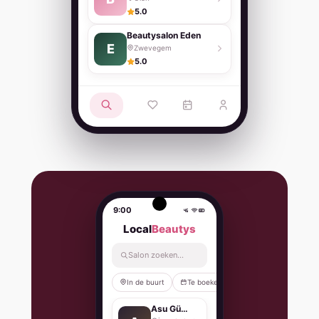
5.0
Beautysalon Eden
E
Zwevegem
5.0
9:00
Local
Beautys
Salon zoeken…
In de buurt
Te boeken
België
Turkije
Asu Güzellik Salonu