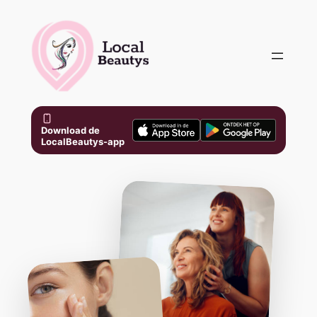
Skip
to
content
Download de
LocalBeautys-app