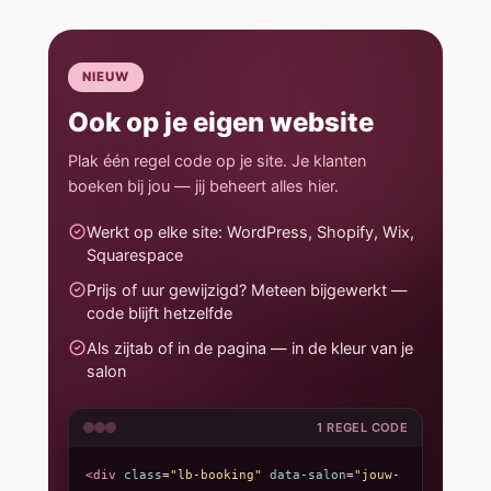
NIEUW
Ook op je eigen website
Plak één regel code op je site. Je klanten
boeken bij jou — jij beheert alles hier.
Werkt op elke site: WordPress, Shopify, Wix,
Squarespace
Prijs of uur gewijzigd? Meteen bijgewerkt —
code blijft hetzelfde
Als zijtab of in de pagina — in de kleur van je
salon
1 REGEL CODE
<div
class
=
"lb-booking"
data-salon
=
"jouw-