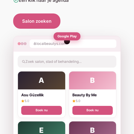
Eén klik naar je agenda
Salon zoeken
Google Play
localbeautys.com
Zoek salon, stad of behandeling…
A
B
Asu Güzellik
Beauty By Me
5.0
5.0
Boek nu
Boek nu
E
B