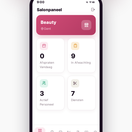
9:00
Salonpaneel
Beauty
Gent
0
9
Afspraken
In Afwachting
Vandaag
3
7
Actief
Diensten
Personeel