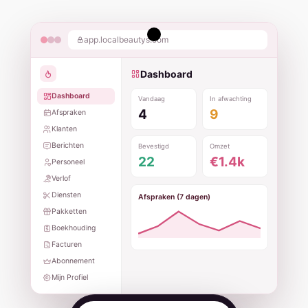
app.localbeautys.com
Dashboard
Dashboard
Vandaag
In afwachting
4
9
Afspraken
Klanten
Berichten
Bevestigd
Omzet
22
€1.4k
Personeel
Verlof
Diensten
Afspraken (7 dagen)
Pakketten
Boekhouding
Facturen
Abonnement
Mijn Profiel