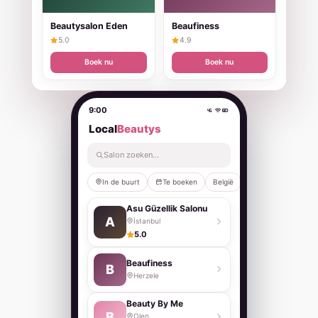
Beautysalon Eden
Beaufiness
5.0
4.9
Boek nu
Boek nu
9:00
Local
Beautys
Salon zoeken…
In de buurt
Te boeken
België
Turkije
Asu Güzellik Salonu
A
İstanbul
5.0
Beaufiness
B
Herzele
Beauty By Me
B
Olen