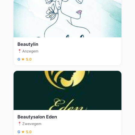
Beautylin
Anzegem
G
★ 5.0
Beautysalon Eden
Zwevegem
G
★ 5.0